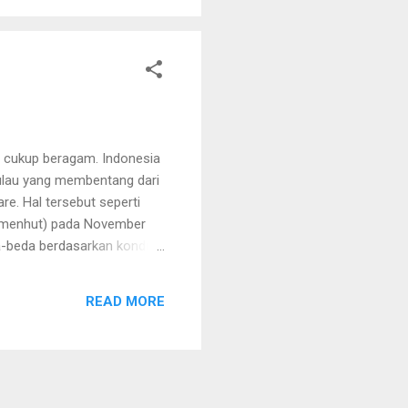
ibitan pohon di empat
g cukup beragam. Indonesia
 pulau yang membentang dari
e. Hal tersebut seperti
(Kemenhut) pada November
da-beda berdasarkan kondisi
an seperti, hutan hujan
ah. 1. Hutan Hujan Tropis
READ MORE
ligus yang paling umum di