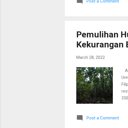
Post a Comment
kar
kaw
bed
men
Pemulihan Hu
Kekurangan B
March 28, 2022
Art
Uni
Fil
res
350
47,
den
Post a Comment
mem
set