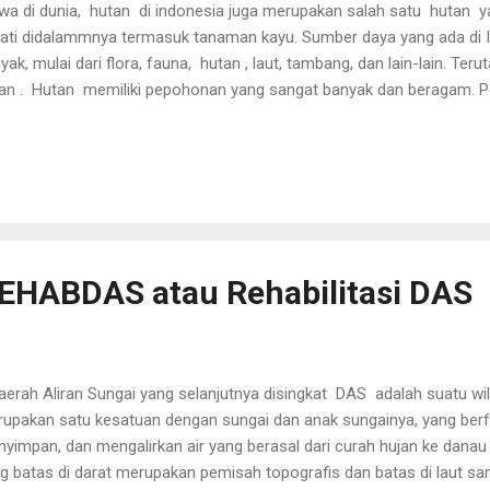
wa di dunia, hutan di indonesia juga merupakan salah satu hutan 
ati didalammnya termasuk tanaman kayu. Sumber daya yang ada di I
yak, mulai dari flora, fauna, hutan , laut, tambang, dan lain-lain. T
an . Hutan memiliki pepohonan yang sangat banyak dan beragam. 
tunya dapat dijadikan sebagai kayu untuk kebutuhan manusia. Untuk
on juga tidak bisa asal tebang. Penebang pohon harus memilih poho
 diambil kayunya. Lalu kayu-kayu tersebut dapat dijadikan sebagai k
abotan rumah dan lain-lain. Setiap kayu memiliki karakternya masi
u menjadi suatu benda bermanfaat tentunya harus dilihat dulu dari kar
akteristiknya coco...
EHABDAS atau Rehabilitasi DAS
rah Aliran Sungai yang selanjutnya disingkat DAS adalah suatu wi
upakan satu kesatuan dengan sungai dan anak sungainya, yang be
yimpan, dan mengalirkan air yang berasal dari curah hujan ke danau 
g batas di darat merupakan pemisah topografis dan batas di laut s