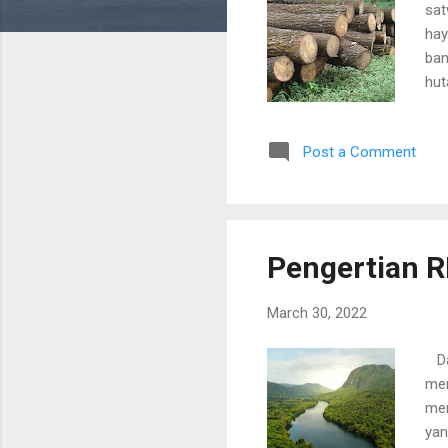
sat
hay
ban
hut
ten
poh
Post a Comment
dan
per
kay
kar
Pengertian R
March 30, 2022
Dae
mer
men
yan