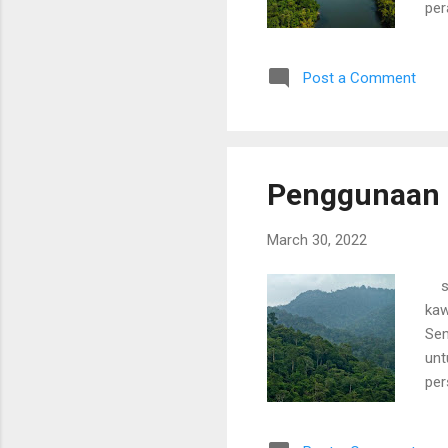
per
yan
kaw
Post a Comment
dan
kaw
Izi
unt
Penggunaan 
March 30, 2022
sum
kaw
Sem
unt
per
dan
dan