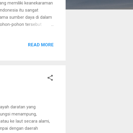
yang memiliki keanekaraman
ndonesia itu sangat
erutama sumber daya di dalam
Pohon-pohon tersebut
 mendapatkan kayu dari
n yang tua untuk ditebang
READ MORE
ebutuhan manusia seperti
ng-masing. Untuk membuat
akteristiknya. Jika
layah daratan yang
rfungsi menampung,
atau ke laut secara alami,
ampai dengan daerah