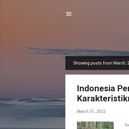
Showing posts from March, 
P
o
s
Indonesia Pe
t
s
Karakteristi
March 31, 2022
Ind