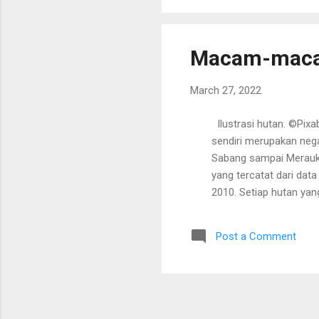
stu
neg
Macam-macam
March 27, 2022
Ilustrasi hutan. ©Pix
sendiri merupakan nega
Sabang sampai Merauke,
yang tercatat dari da
2010. Setiap hutan yan
lingkungan sekitar. Jen
tropis, hutan bakau, hu
Post a Comment
Foto: CNN/Hutan Hujan 
Indonesia ialah hutan hu