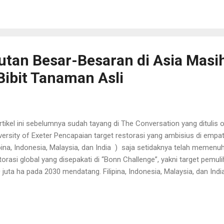
ena UU 41/1999 tentang kehutanan hanya mengenal istilah “izin usa
asan hutan dan “izin pinjam pakai kawasan hutan” dalam pengguna
anya? Dalam PP 23/2021 , perizinan berusaha adalah legalitas untu
jalankan usaha. Pe...
tan Besar-Besaran di Asia Masi
ibit Tanaman Asli
ikel ini sebelumnya sudah tayang di The Conversation yang ditulis o
versity of Exeter Pencapaian target restorasi yang ambisius di empa
ipina, Indonesia, Malaysia, dan India ) saja setidaknya telah memenuh
torasi global yang disepakati di “Bonn Challenge”, yakni target pemu
 juta ha pada 2030 mendatang. Filipina, Indonesia, Malaysia, dan In
5 juta hektare (ha) kawasan hutan yang terdegradasi selesai pada ta
gan pulau Sumatra, pulau ketiga terbesar di Indonesia. Upaya ini dipe
butuhkan puluhan miliar benih dan bibit yang terdiri dari bermacam
empat (native species) yang berkualitas tinggi dan mampu beradapt