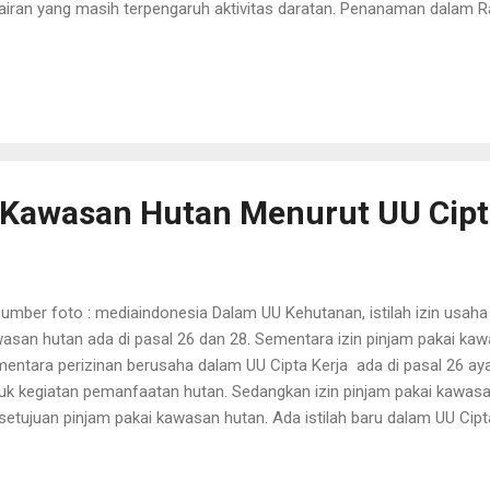
airan yang masih terpengaruh aktivitas daratan. Penanaman dalam R
g selanjutnya disebut Penanaman Rehabilitasi DAS adalah penanaman
asan hutan yang merupakan salah satu kewajiban pemegang izin pi
 pemegang Keputusan Menteri tentang Pelepasan Kawasan Hutan ak
asan hutan sebagai upaya untuk memulihkan, mempertahankan dan
n Pinjam Pakai Kawasan Hutan yang selanjutnya disingkat IPPKH adal
uk menggunakan kawasan hutan guna kepentingan pembanguna...
Kawasan Hutan Menurut UU Cipt
ber foto : mediaindonesia Dalam UU Kehutanan, istilah izin usah
asan hutan ada di pasal 26 dan 28. Sementara izin pinjam pakai kaw
entara perizinan berusaha dalam UU Cipta Kerja ada di pasal 26 ayat
uk kegiatan pemanfaatan hutan. Sedangkan izin pinjam pakai kawas
setujuan pinjam pakai kawasan hutan. Ada istilah baru dalam UU Cip
 PP 23/2021 terkait pemanfaatan dan penggunaan kawasan hutan, 
 persetujuan Menteri Lingkungan Hidup dan Kehutanan. Perizinan ber