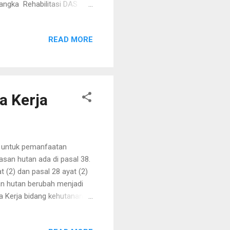
angka Rehabilitasi DAS
 di dalam dan di luar
njam pakai kawasan hutan
READ MORE
ibat tukar menukar
 meningkatkan fungsi DAS.
ah izin yang diberikan
a Kerja
a untuk pemanfaatan
asan hutan ada di pasal 38.
 (2) dan pasal 28 ayat (2)
an hutan berubah menjadi
ta Kerja bidang kehutanan
yakni perizinan berusaha
usaha adalah istilah baru