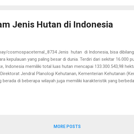
di kami yang terbit di jurnal MDPI Diversity menemukan sistem pemb
ara me...
 Jenis Hutan di Indonesia
abay/cosmospaceternal_8734 Jenis hutan di Indonesia, bisa dibilan
ra kepulauan yang paling besar di dunia. Terdiri dari sekitar 16.000
 Indonesia memiliki total luas hutan mencapai 133.300.543,98 hektar
ta Direktorat Jendral Planologi Kehutanan, Kementerian Kehutanan 
g berada di beberapa wilayah juga memiliki karakteristik yang berbe
is hutan di Indonesia bisa dibagi berdasarkan iklim. Berbagai jenis hut
tan sabana, hutan musin, hingga hutan rawa tersebar di seluruh wilay
Tropis: Pengertian, Ciri-ciri, dan Manfaat Jenis hutan pertama, seka
jan tropis. Hal ini disebabkan kare...
MORE POSTS