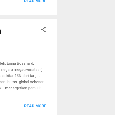
READ MORE
ha” untuk pemanfaatan
an kawasan hutan. Apa
k pelaku usaha memulai dan
h
leh: Ennia Bosshard,
t negara megadiversitas (
i sekitar 13% dari target
lihan hutan global sebesar
dia – menargetkan pemulihan
hun 2030. Luasan ini setara
rkirakan akan
READ MORE
-macam jenis spesies asli
asi dengan baik. Namun,