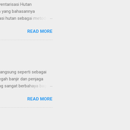
entarisasi Hutan
an yang bahasannya
sasi hutan sebagai metode
 kayu yang terdapat di
READ MORE
gian (sampel) objek atau
di dalam kawasan hutan
dan potensi biologis.
n, serta keadaan iklim di
n komposisi vegetasi,
an yang dikemukakan oleh
langsung seperti sebagai
gah banjir dan penjaga
ng sangat berbahaya bagi
ya sehingga dijuluki
READ MORE
lah bertanggung jawab atas
i kram perut dan mual
Tanaman yang paling
ang paling mematikan di
an mematikan yang