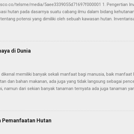
sco.co/telsme/media/5aee3339055d71697f000001 1. Pengertian Inv
isasi hutan pada dasarnya suatu cabang ilmu dalam bidang kehutan
tentang potensi yang dimiliki oleh sebuah kawasan hutan. Inventari
peroleh data berupa jenis vegetasi, karbon, serta hasil hutan bukan
. Metode ini dapat dilakukan dengan mengukur seluruh atau pun seba
yang dijadikan sebagai sasaran pengamatan. Potensi yang terdapat 
 nilai yang terkandung di dalam kawasan hutan berupa potensi fisik 
aya di Dunia
isik diantaranya adalah keadaan tantang hutan, kondisi topografi huta
 Sedangkan untuk potensi biologis itu sendiri terdiri dari struktur da
s, serta satwa yang hidup di dalamnya. Pengertian inventarisasi hut
dikenal memiliki banyak sekali manfaat bagi manusia, baik manfaat 
am (2009) ad...
tan dan bahan makanan, ada juga yang tidak langsung sebagai pence
i, namun dari sekian banyak tanaman ternyata ada juga tanaman ya
n manusia. Beberapa tanaman menyimpan racun yang sangat berbaha
tanaman paling mematikan di dunia. Tanaman mematikan tersebut te
ematian manusia sepanjang sejarah. Gejala yang menyakitkan sepert
eberapa yang sering dialami jika terkena racun tanaman berbahaya. 
n Pemanfaatan Hutan
 di dunia Dilansir dari Britannica, berikut adalah dafar 5 tanaman y
. Kacang rosario Kacang rosario (Abrus precatorius) adalah tanam