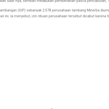
nilah saat-nya, sembari melakukan pembenahan pasca pencabutan," u
rtambangan (IUP) sebanyak 2.078 perusahaan tambang Minerba diu
ri ini. Ia menyebut, izin ribuan perusahaan tersebut dicabut karena