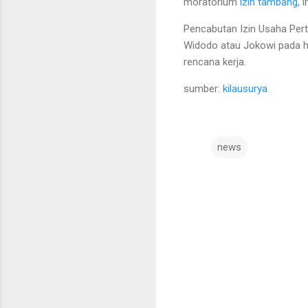
moratorium
izin tambang,
i
Pencabutan Izin Usaha Pe
Widodo atau Jokowi pada ha
rencana kerja.
sumber:
kilausurya
news
C
o
m
m
e
n
t