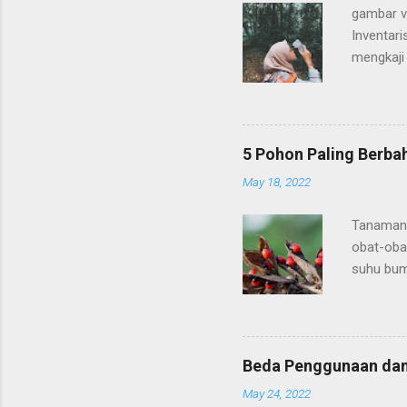
gambar v
Inventar
mengkaji 
dalam mem
dalamnya
potensi 
merupakan
5 Pohon Paling Berbah
Potensi f
May 18, 2022
dalamnya.
diversita
Tanaman 
Malamass
obat-oba
suhu bum
kesehata
sebagai 
banyak k
adalah b
Beda Penggunaan da
mematikan
May 24, 2022
dunia: 1