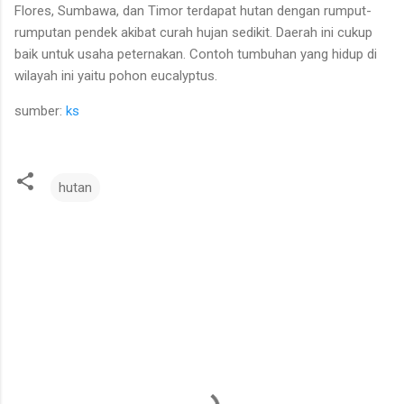
Flores, Sumbawa, dan Timor terdapat hutan dengan rumput-
rumputan pendek akibat curah hujan sedikit. Daerah ini cukup
baik untuk usaha peternakan. Contoh tumbuhan yang hidup di
wilayah ini yaitu pohon eucalyptus.
sumber:
ks
hutan
C
o
m
m
e
n
t