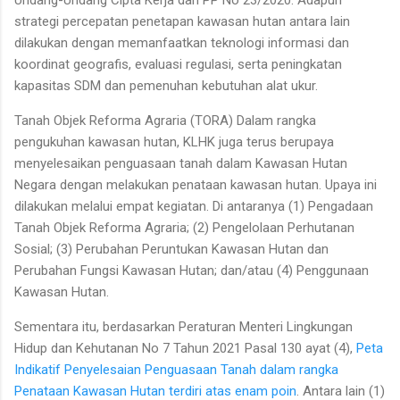
Undang-Undang Cipta Kerja dan PP No 23/2020. Adapun
strategi percepatan penetapan kawasan hutan antara lain
dilakukan dengan memanfaatkan teknologi informasi dan
koordinat geografis, evaluasi regulasi, serta peningkatan
kapasitas SDM dan pemenuhan kebutuhan alat ukur.
Tanah Objek Reforma Agraria (TORA) Dalam rangka
pengukuhan kawasan hutan, KLHK juga terus berupaya
menyelesaikan penguasaan tanah dalam Kawasan Hutan
Negara dengan melakukan penataan kawasan hutan. Upaya ini
dilakukan melalui empat kegiatan. Di antaranya (1) Pengadaan
Tanah Objek Reforma Agraria; (2) Pengelolaan Perhutanan
Sosial; (3) Perubahan Peruntukan Kawasan Hutan dan
Perubahan Fungsi Kawas­an Hutan; dan/atau (4) Penggunaan
Kawasan Hutan.
Sementara itu, berdasarkan Peraturan Menteri Lingkung­an
Hidup dan Kehutanan No 7 Tahun 2021 Pasal 130 ayat (4),
Peta
Indikatif Penyelesai­an Penguasaan Tanah dalam rangka
Penataan Kawas­an Hutan terdiri atas enam poin
. Antara lain (1)