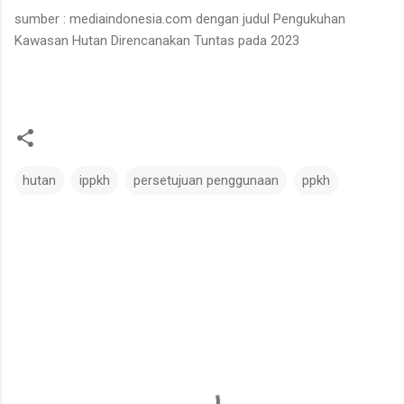
sumber : mediaindonesia.com dengan judul Pengukuhan
Kawasan Hutan Direncanakan Tuntas pada 2023
hutan
ippkh
persetujuan penggunaan
ppkh
C
o
m
m
e
n
t
s