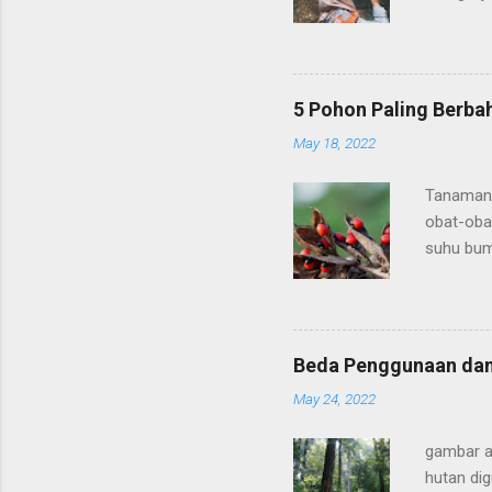
dalam mem
dalamnya
potensi 
merupakan
5 Pohon Paling Berbah
Potensi f
May 18, 2022
dalamnya.
diversita
Tanaman 
Malamass
obat-oba
suhu bum
kesehata
sebagai 
banyak k
adalah b
Beda Penggunaan da
mematikan
May 24, 2022
dunia: 1
mengandu
gambar a
abrin atau
hutan dig