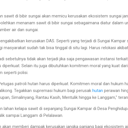
n sawit di bibir sungai akan memicu kerusakan ekosistem sungai jang
lehkan menanam sawit di bibir sungai sebagaimana diatur dalam u
umber air dan sungai.
n, mengakibatkan kerusakan DAS. Seperti yang terjadi di Sungai Kampa
i masyarakat sudah tak bisa tinggal di situ lagi. Harus relokasi akibat 
di sebetulnya tidak akan terjadi jika saja pengawasan instansi terkait 
 diperkuat. Selain itu juga dibutuhkan komitmen moral yang kuat dar
seperti polisi.
Petugas patroli hutan harus diperkuat. Komitmen moral dan hukum 
alikong. Tegakkan supremasi hukum bagi perusak
hutan
perawan hing
dupan, Simalinyang, Rantau Kasih, Mentulik hingga ke Langgam," tera
n lahan kelapa sawit di sepanjang Sungai Kampar di Desa Penghidup
lik sampai Langgam di Pelalawan.
ikan akan memberi dampak kerusakan jangka panjang bagi ekosistem ai