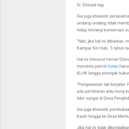
Dr. Elviriadi lagi.
Dia juga khawatir penanama
undang-undang tidak membo
hidup tentang konservasi s
"Nah, jika hal ini dibiarka
Kampar Kiri Hulu. 5 tahun lag
Hal ini menurut hemat Elviria
meminta patroli
hutan
harus
KLHK hingga penegak hukum 
"Pengawasan tak berjalan. 
ada pembiaran atau kong k
bibir sungai di Desa Penghi
Dia juga khawatir pembukaa
Kasih hingga ke Desa Mentu
Jika hal ini tidak dikendal