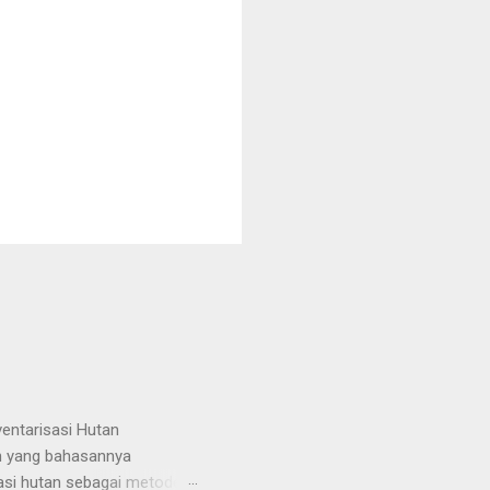
entarisasi Hutan
an yang bahasannya
sasi hutan sebagai metode