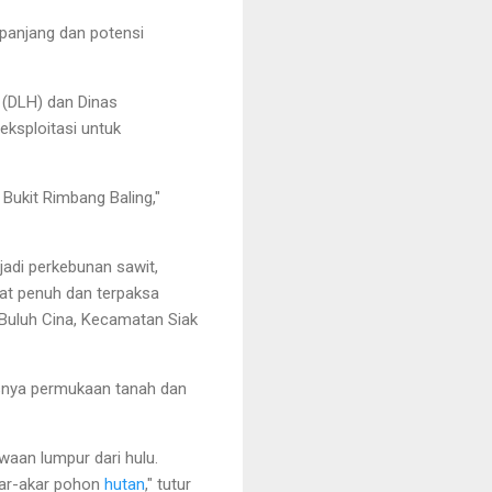
 panjang dan potensi
 (DLH) dan Dinas
eksploitasi untuk
 Bukit Rimbang Baling,"
jadi perkebunan sawit,
pat penuh dan terpaksa
 Buluh Cina, Kecamatan Siak
isnya permukaan tanah dan
waan lumpur dari hulu.
akar-akar pohon
hutan
," tutur