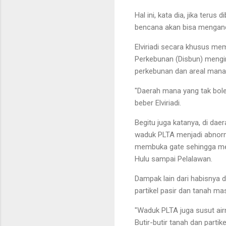
Hal ini, kata dia, jika ter
bencana akan bisa mengan
Elviriadi secara khusus me
Perkebunan (Disbun) mengin
perkebunan dan areal mana 
"Daerah mana yang tak boleh
beber Elviriadi.
Begitu juga katanya, di dae
waduk PLTA menjadi abnorma
membuka gate sehingga memi
Hulu sampai Pelalawan.
Dampak lain dari habisnya
partikel pasir dan tanah 
"Waduk PLTA juga susut air
Butir-butir tanah dan parti