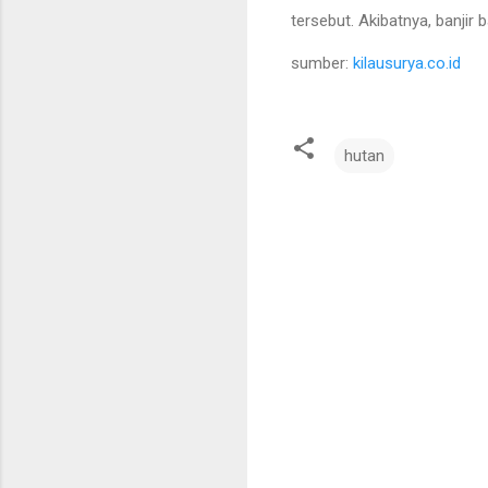
tersebut. Akibatnya, banjir
sumber:
kilausurya.co.id
hutan
C
o
m
m
e
n
t
s