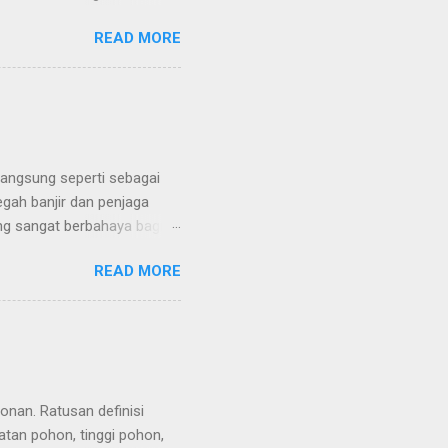
 kayu yang terdapat di
READ MORE
gian (sampel) objek atau
di dalam kawasan hutan
dan potensi biologis.
n, serta keadaan iklim di
n komposisi vegetasi,
an yang dikemukakan oleh
langsung seperti sebagai
gah banjir dan penjaga
ng sangat berbahaya bagi
ya sehingga dijuluki
READ MORE
lah bertanggung jawab atas
i kram perut dan mual
Tanaman yang paling
ang paling mematikan di
an mematikan yang
a dibutuhkan 3 mikrogram
nan. Ratusan definisi
atan pohon, tinggi pohon,