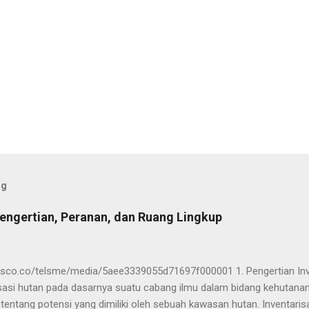
og
Pengertian, Peranan, dan Ruang Lingkup
sco.co/telsme/media/5aee3339055d71697f000001 1. Pengertian Inv
isasi hutan pada dasarnya suatu cabang ilmu dalam bidang kehutan
tentang potensi yang dimiliki oleh sebuah kawasan hutan. Inventari