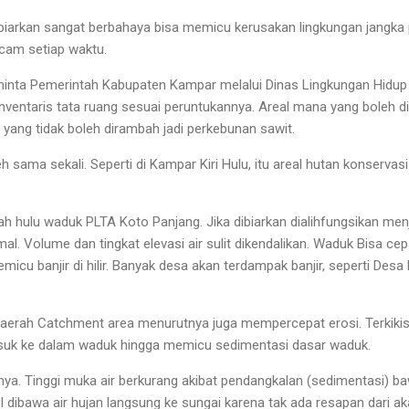
us dibiarkan sangat berbahaya bisa memicu kerusakan lingkungan jangka
cam setiap waktu.
minta Pemerintah Kabupaten Kampar melalui Dinas Lingkungan Hidup
ventaris tata ruang sesuai peruntukannya. Areal mana yang boleh di
yang tidak boleh dirambah jadi perkebunan sawit.
 sama sekali. Seperti di Kampar Kiri Hulu, itu areal hutan konservasi
rah hulu waduk PLTA Koto Panjang. Jika dibiarkan dialihfungsikan men
l. Volume dan tingkat elevasi air sulit dikendalikan. Waduk Bisa ce
cu banjir di hilir. Banyak desa akan terdampak banjir, seperti Desa
 daerah Catchment area menurutnya juga mempercepat erosi. Terkik
masuk ke dalam waduk hingga memicu sedimentasi dasar waduk.
nya. Tinggi muka air berkurang akibat pendangkalan (sedimentasi) ba
kel dibawa air hujan langsung ke sungai karena tak ada resapan dari 