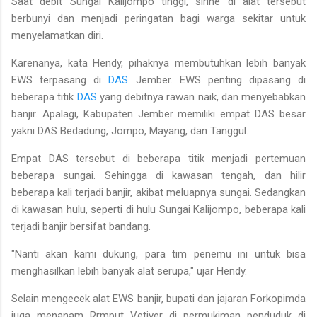
Saat debit Sungai Kalijompo tinggi, sirine di alat tersebut
berbunyi dan menjadi peringatan bagi warga sekitar untuk
menyelamatkan diri.
Karenanya, kata Hendy, pihaknya membutuhkan lebih banyak
EWS terpasang di
DAS
Jember. EWS penting dipasang di
beberapa titik
DAS
yang debitnya rawan naik, dan menyebabkan
banjir. Apalagi, Kabupaten Jember memiliki empat DAS besar
yakni DAS Bedadung, Jompo, Mayang, dan Tanggul.
Empat DAS tersebut di beberapa titik menjadi pertemuan
beberapa sungai. Sehingga di kawasan tengah, dan hilir
beberapa kali terjadi banjir, akibat meluapnya sungai. Sedangkan
di kawasan hulu, seperti di hulu Sungai Kalijompo, beberapa kali
terjadi banjir bersifat bandang.
"Nanti akan kami dukung, para tim penemu ini untuk bisa
menghasilkan lebih banyak alat serupa," ujar Hendy.
Selain mengecek alat EWS banjir, bupati dan jajaran Forkopimda
juga menanam Rrmput Vetiver di permukiman penduduk di