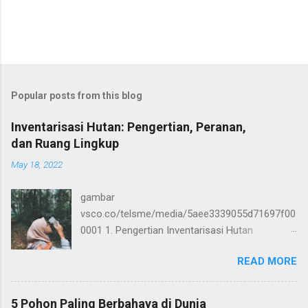
Popular posts from this blog
Inventarisasi Hutan: Pengertian, Peranan,
dan Ruang Lingkup
May 18, 2022
gambar
vsco.co/telsme/media/5aee3339055d71697f00
0001 1. Pengertian Inventarisasi Hutan
Inventarisasi hutan pada dasarnya suatu
READ MORE
cabang ilmu dalam bidang kehutanan yang
bahasannya mengkaji tentang potensi yang
dimiliki oleh sebuah kawasan hutan.
5 Pohon Paling Berbahaya di Dunia