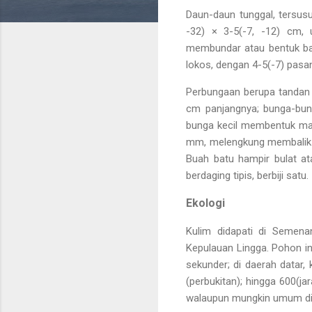
Daun-daun tunggal, tersusu
-32) × 3-5(-7, -12) cm,
membundar atau bentuk baji,
lokos, dengan 4-5(-7) pasan
Perbungaan berupa tandan 
cm panjangnya; bunga-bun
bunga kecil membentuk man
mm, melengkung membalik k
Buah batu hampir bulat ata
berdaging tipis, berbiji satu.
Ekologi
Kulim didapati di Semena
Kepulauan Lingga. Pohon in
sekunder; di daerah datar
(perbukitan); hingga 600(ja
walaupun mungkin umum dij