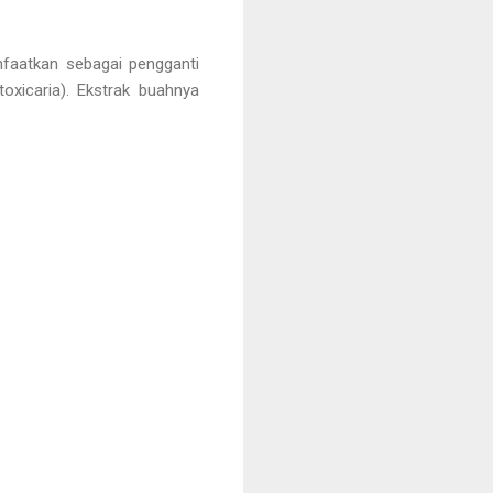
faatkan sebagai pengganti
oxicaria). Ekstrak buahnya