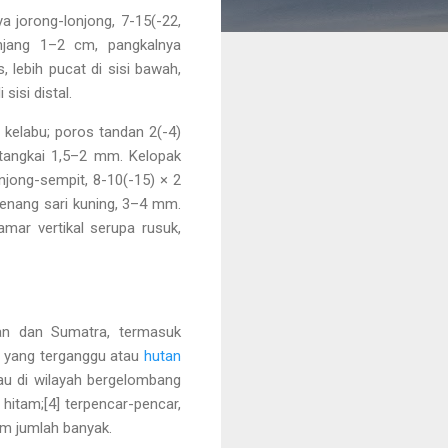
a jorong-lonjong, 7-15(-22,
njang 1–2 cm, pangkalnya
, lebih pucat di sisi bawah,
isi distal.
kelabu; poros tandan 2(-4)
tangkai 1,5–2 mm. Kelopak
jong-sempit, 8-10(-15) × 2
enang sari kuning, 3–4 mm.
amar vertikal serupa rusuk,
tan dan Sumatra, termasuk
n yang terganggu atau
hutan
au di wilayah bergelombang
 hitam;[4] terpencar-pencar,
m jumlah banyak.