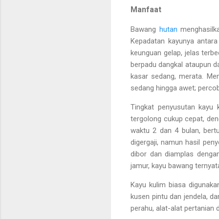
Manfaat
Bawang
hutan
menghasilka
Kepadatan kayunya antara
keunguan gelap, jelas terb
berpadu dangkal ataupun d
kasar sedang, merata. Mem
sedang hingga awet; perco
Tingkat penyusutan kayu ku
tergolong cukup cepat, de
waktu 2 dan 4 bulan, bertu
digergaji, namun hasil pen
dibor dan diamplas dengan
jamur, kayu bawang ternya
Kayu kulim biasa digunaka
kusen pintu dan jendela, dan
perahu, alat-alat pertanian dl