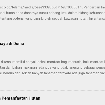
sco.co/telsme/media/5aee3339055d71697f000001 1. Pengertian Inv
isasi hutan pada dasarnya suatu cabang ilmu dalam bidang kehutan
tentang potensi yang dimiliki oleh sebuah kawasan hutan. Inventari
peroleh data berupa jenis vegetasi, karbon, serta hasil hutan bukan
. Metode ini dapat dilakukan dengan mengukur seluruh atau pun seba
yang dijadikan sebagai sasaran pengamatan. Potensi yang terdapat 
 nilai yang terkandung di dalam kawasan hutan berupa potensi fisik 
aya di Dunia
isik diantaranya adalah keadaan tantang hutan, kondisi topografi huta
 Sedangkan untuk potensi biologis itu sendiri terdiri dari struktur da
s, serta satwa yang hidup di dalamnya. Pengertian inventarisasi hut
dikenal memiliki banyak sekali manfaat bagi manusia, baik manfaat 
am (2009) ad...
tan dan bahan makanan, ada juga yang tidak langsung sebagai pence
i, namun dari sekian banyak tanaman ternyata ada juga tanaman ya
n manusia. Beberapa tanaman menyimpan racun yang sangat berbaha
tanaman paling mematikan di dunia. Tanaman mematikan tersebut te
ematian manusia sepanjang sejarah. Gejala yang menyakitkan sepert
eberapa yang sering dialami jika terkena racun tanaman berbahaya. 
n Pemanfaatan Hutan
 di dunia Dilansir dari Britannica, berikut adalah dafar 5 tanaman y