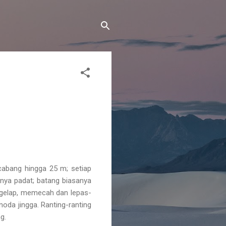
cabang hingga 25 m; setiap
knya padat; batang biasanya
h gelap, memecah dan lepas-
oda jingga. Ranting-ranting
g.