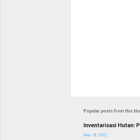
t
s
Popular posts from this bl
Inventarisasi Hutan: 
May 18, 2022