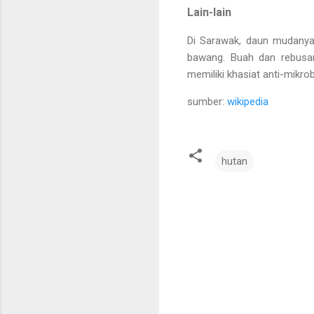
Lain-lain
Di Sarawak, daun mudanya
bawang. Buah dan rebusan 
memiliki khasiat anti-mikrob
sumber:
wikipedia
hutan
C
o
m
m
e
n