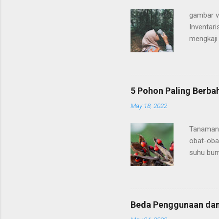
gambar v
Inventar
mengkaji 
dalam mem
dalamnya
potensi 
merupakan
5 Pohon Paling Berbah
Potensi f
May 18, 2022
dalamnya.
diversita
Tanaman 
Malamass
obat-oba
suhu bum
kesehata
sebagai 
banyak k
adalah b
Beda Penggunaan da
mematikan