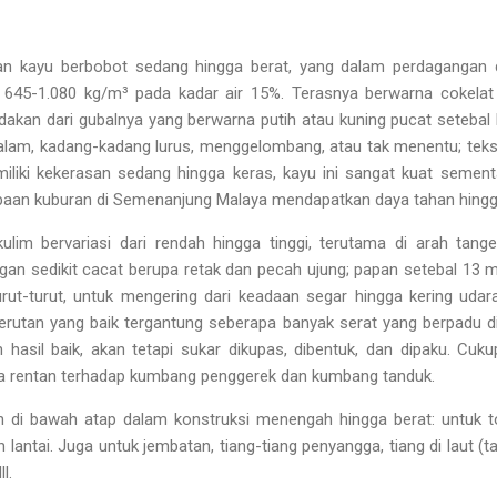
n kayu berbobot sedang hingga berat, yang dalam perdagangan di
 645-1.080 kg/m³ pada kadar air 15%. Terasnya berwarna cokelat
edakan dari gubalnya yang berwarna putih atau kuning pucat setebal
alam, kadang-kadang lurus, menggelombang, atau tak menentu; teks
iliki kekerasan sedang hingga keras, kayu ini sangat kuat semen
baan kuburan di Semenanjung Malaya mendapatkan daya tahan hingg
lim bervariasi dari rendah hingga tinggi, terutama di arah tange
ngan sedikit cacat berupa retak dan pecah ujung; papan setebal 
rut-turut, untuk mengering dari keadaan segar hingga kering udar
yerutan yang baik tergantung seberapa banyak serat yang berpadu di
 hasil baik, akan tetapi sukar dikupas, dibentuk, dan dipaku. Cuk
ta rentan terhadap kumbang penggerek dan kumbang tanduk.
n di bawah atap dalam konstruksi menengah hingga berat: untuk ton
 lantai. Juga untuk jembatan, tiang-tiang penyangga, tiang di laut (t
l.