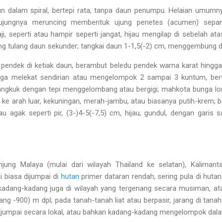
n dalam spiral, bertepi rata, tanpa daun penumpu. Helaian umumny
 ujungnya meruncing membentuk ujung penetes (acumen) sepa
 seperti atau hampir seperti jangat, hijau mengilap di sebelah atas
g tulang daun sekunder; tangkai daun 1-1,5(-2) cm, menggembung di s
pendek di ketiak daun, berambut beledu pendek warna karat hingga 
ga melekat sendirian atau mengelompok 2 sampai 3 kuntum, ber
gkuk dengan tepi menggelombang atau bergigi; mahkota bunga lon
e arah luar, kekuningan, merah-jambu, atau biasanya putih-krem; b
u agak seperti pir, (3-)4-5(-7,5) cm, hijau, gundul, dengan garis s
njung Malaya (mulai dari wilayah Thailand ke selatan), Kaliman
i biasa dijumpai di
hutan
primer dataran rendah, sering pula di huta
, kadang-kadang juga di wilayah yang tergenang secara musiman, at
rang -900) m dpl; pada tanah-tanah liat atau berpasir, jarang di tanah
umpai secara lokal, atau bahkan kadang-kadang mengelompok dala