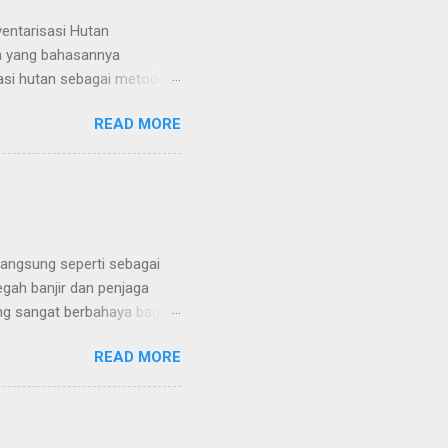
entarisasi Hutan
an yang bahasannya
sasi hutan sebagai metode
 kayu yang terdapat di
READ MORE
gian (sampel) objek atau
di dalam kawasan hutan
dan potensi biologis.
n, serta keadaan iklim di
n komposisi vegetasi,
an yang dikemukakan oleh
langsung seperti sebagai
gah banjir dan penjaga
ng sangat berbahaya bagi
ya sehingga dijuluki
READ MORE
lah bertanggung jawab atas
i kram perut dan mual
Tanaman yang paling
ang paling mematikan di