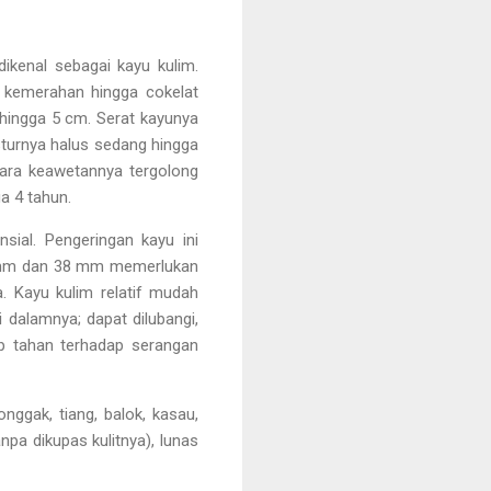
kenal sebagai kayu kulim.
 kemerahan hingga cokelat
 hingga 5 cm. Serat kayunya
turnya halus sedang hingga
tara keawetannya tergolong
a 4 tahun.
nsial. Pengeringan kayu ini
13 mm dan 38 mm memerlukan
a. Kayu kulim relatif mudah
 dalamnya; dapat dilubangi,
up tahan terhadap serangan
ggak, tiang, balok, kasau,
anpa dikupas kulitnya), lunas