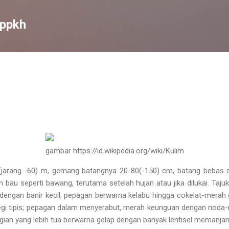
Skip to main content
ippkh
gambar https://id.wikipedia.org/wiki/Kulim
 (jarang -60) m, gemang batangnya 20-80(-150) cm, batang bebas 
bau seperti bawang, terutama setelah hujan atau jika dilukai. Taju
la dengan banir kecil; pepagan berwarna kelabu hingga cokelat-mera
gi tipis; pepagan dalam menyerabut, merah keunguan dengan noda-n
agian yang lebih tua berwarna gelap dengan banyak lentisel memanjan