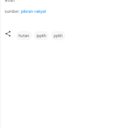
Iksan.
sumber:
pikiran-rakyat
hutan
ippkh
ppkh
C
o
m
m
e
n
t
s